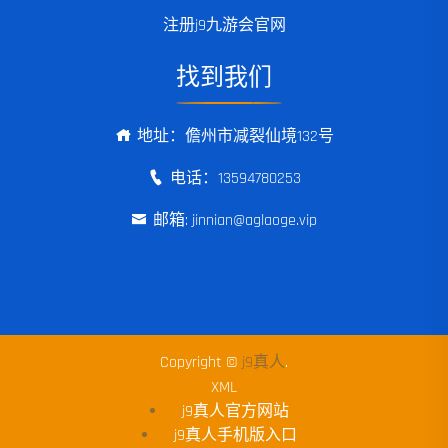
注册j9九游会官网
找到我们
地址：儋州市减裂仙境132号
电话：13594780253
邮箱: jinnian@aglaoge.vip
Copyright ©
j9真人
.
XML
j9真人官方网站
j9真人手机版入口