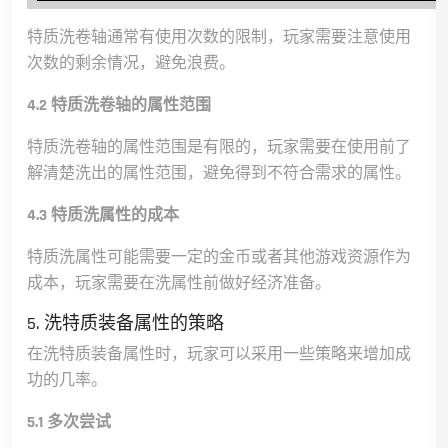
特质洗卷轴通常有使用次数的限制，玩家需要注意使用
次数的剩余情况，避免浪费。
4.2 特质洗卷轴的属性范围
特质洗卷轴的属性范围是有限的，玩家需要在使用前了
解清楚洗出的属性范围，避免得到不符合需求的属性。
4.3 特质洗属性的成本
特质洗属性可能需要一定的金币或者其他游戏资源作为
成本，玩家需要在洗属性前做好经济准备。
5. 洗特质装备属性的策略
在洗特质装备属性时，玩家可以采用一些策略来增加成
功的几率。
5.1 多次尝试