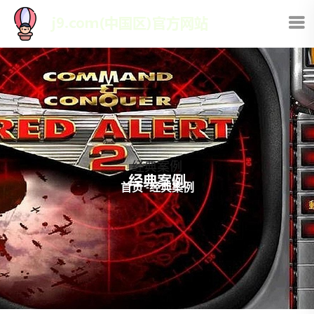
经典案例
首页
-
经典案例